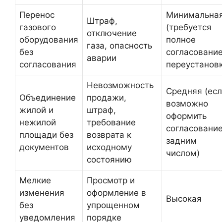
Перенос
Минимальна
Штраф,
газового
(требуется
отключение
оборудования
полное
газа, опасность
без
согласование
аварии
согласования
переустанов
Невозможность
Средняя (ес
Объединение
продажи,
возможно
жилой и
штраф,
оформить
нежилой
требование
согласовани
площади без
возврата к
задним
документов
исходному
числом)
состоянию
Мелкие
Просмотр и
изменения
оформление в
Высокая
без
упрощенном
уведомления
порядке