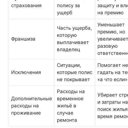
страхования
полису за
защиту и вл
ущерб
на премию
Уменьшает
Часть ущерба,
премию, но
которую
Франшиза
увеличивае
выплачивает
разовую
владелец
ответственн
Ситуации,
Помогает не
Исключения
которые полис
гадать на т
не покрывает
«а что если»
Расходы на
Убирает стр
Дополнительные
временное
и затраты на
расходы на
жильё в
поиск жилья
проживание
случае
время ремо
ремонта