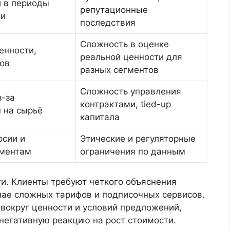
 в периоды
репутационные
ти
последствия
Сложность в оценке
енности,
реальной ценности для
тов
разных сегментов
Сложность управления
з-за
контрактами, tied-up
 на сырьё
капитала
рсии и
Этические и регуляторные
гментам
ограничения по данным
ти. Клиенты требуют четкого объяснения
чае сложных тарифов и подписочных сервисов.
вокруг ценности и условий предложений,
негативную реакцию на рост стоимости.