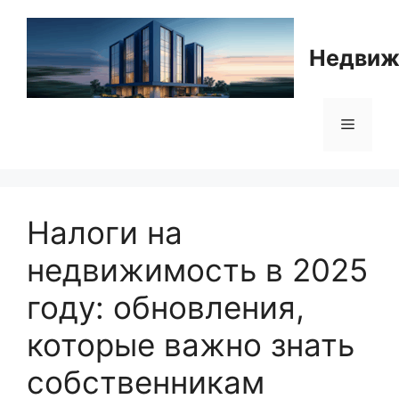
Перейти
к
Недвиж
содержимому
Меню
Налоги на
недвижимость в 2025
году: обновления,
которые важно знать
собственникам