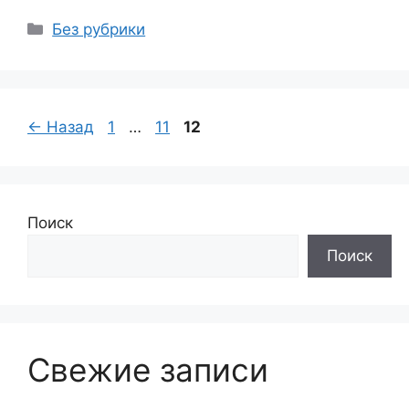
Рубрики
Без рубрики
Страница
Страница
Страница
←
Назад
1
…
11
12
Поиск
Поиск
Свежие записи